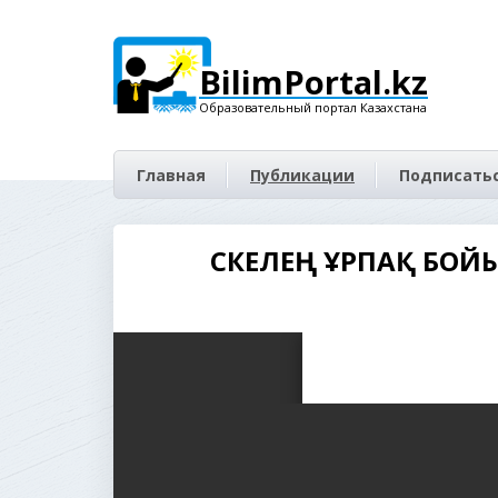
BilimPortal.kz
Образовательный портал Казахстана
Главная
Публикации
Подписатьс
ӨСКЕЛЕҢ ҰРПАҚ БО