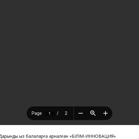
Дарынды қыз балаларға арналған «БІЛІМ-ИННОВАЦИЯ»