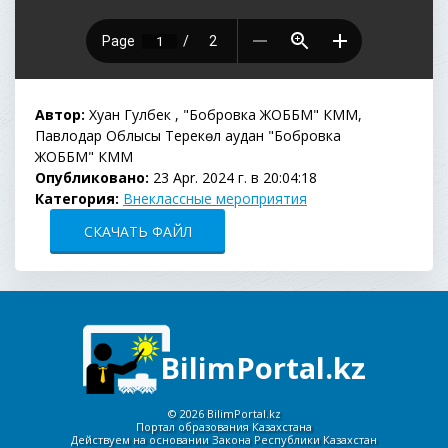
Автор:
Хуан Гулбек , "Бобровка ЖОББМ" КММ,
Павлодар Облысы Тереңкөл аудан "Бобровка
ЖОББМ" КММ
Опубликовано:
23 Apr. 2024 г. в 20:04:18
Категория:
Внеклассные мероприятия
СКАЧАТЬ ФАЙЛ
BilimPortal.kz
©
2026 BilimPortal.kz
Портал образования Казахстана
Действуем на основании Закона Республики Казахстан