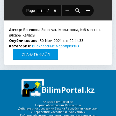
Автор:
Бегешова Зинагуль Маликовна, №8 мектеп,
Құлсары қаласы
Опубликовано:
30 Nov. 2021 г. в 22:44:33
Категория:
Внеклассные мероприятия
СКАЧАТЬ ФАЙЛ
BilimPortal.kz
©
2026 BilimPortal.kz
Портал образования Казахстана
Действуем на основании Закона Республики Казахстан
«О средствах массовой информации»
Публичный договор-оферта о предоставлении услуг