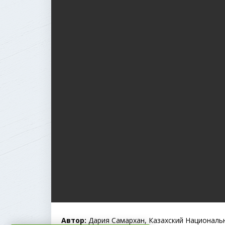
Автор:
Дария Самархан, Казахский Националь