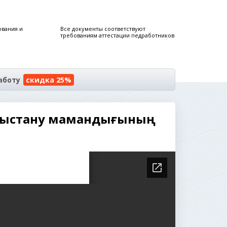
ования и
Все документы соответствуют
требованиям аттестации педработников
аботу
скидка 25%
ығыстану мамандығының