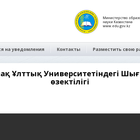
Министерство образ
науки Казахстана
www.edu.gov.kz
я на уведомления
Контакты
Разместить свою р
азақ Ұлттық Университетіндегі Ш
өзектілігі