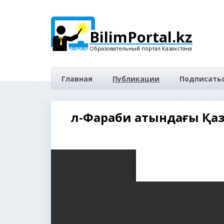
BilimPortal.kz
Образовательный портал Казахстана
Главная
Публикации
Подписатьс
Әл-Фараби атындағы Қ