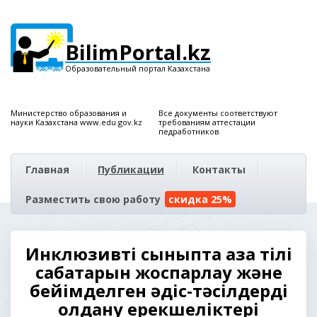
BilimPortal.kz
Образовательный портал Казахстана
Министерство образования и
Все документы соответствуют
науки Казахстана www.edu.gov.kz
требованиям аттестации
педработников
Главная
Публикации
Контакты
Разместить свою работу
скидка 25%
Инклюзивті сыныпта қазақ тілі
сабақтарын жоспарлау және
бейімделген әдіс-тәсілдерді
қолдану ерекшеліктері