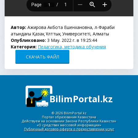
Автор:
Ажирова Акбота Ешенхановна, әл-Фараби
атындағы Қазақ Ұлттық Университеті, Алматы
Опубликовано:
3 May. 2022 г. в 19:25:44
Категория:
Педагогика, методика обучения
СКАЧАТЬ ФАЙЛ
BilimPortal.kz
©
2026 BilimPortal.kz
Портал образования Казахстана
Действуем на основании Закона Республики Казахстан
«О средствах массовой информации»
Публичный договор-оферта о предоставлении услуг