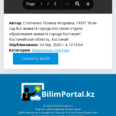
Автор:
Степченко Полина Игоревна, ГККП "Ясли-
сад №2 акимата города Костаная отдела
образования акимата города Костаная",
Костанайская область, Костанай
Опубликовано:
24 Sep. 2020 г. в 12:15:04
Категория:
Физическая культура
СКАЧАТЬ ФАЙЛ
BilimPortal.kz
©
2026 BilimPortal.kz
Портал образования Казахстана
Действуем на основании Закона Республики Казахстан
«О средствах массовой информации»