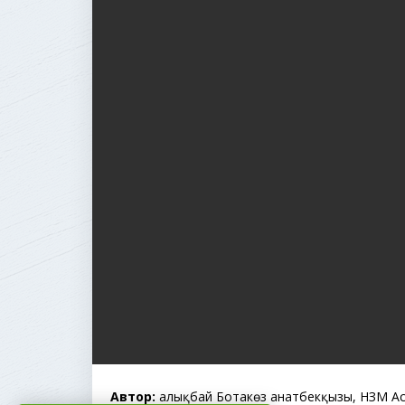
Автор:
Қалықбай Ботакөз Қанатбекқызы, НЗМ А