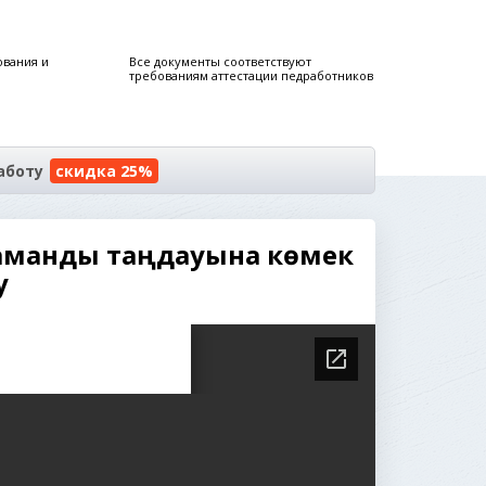
ования и
Все документы соответствуют
требованиям аттестации педработников
аботу
скидка 25%
мамандық таңдауына көмек
у