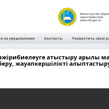
Министерство образ
науки Казахстана
www.edu.gov.kz
я на уведомления
Контакты
Разместить свою р
тәжірибиелеуге қатыстыру арқылы 
беру, жауапкершілікті қалыптастыр