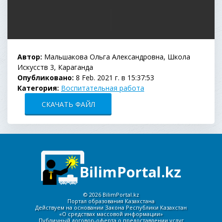
Автор:
Мальшакова Ольга Александровна, Школа
Искусств 3, Караганда
Опубликовано:
8 Feb. 2021 г. в 15:37:53
Категория:
Воспитательная работа
СКАЧАТЬ ФАЙЛ
BilimPortal.kz
©
2026 BilimPortal.kz
Портал образования Казахстана
Действуем на основании Закона Республики Казахстан
«О средствах массовой информации»
Публичный договор-оферта о предоставлении услуг