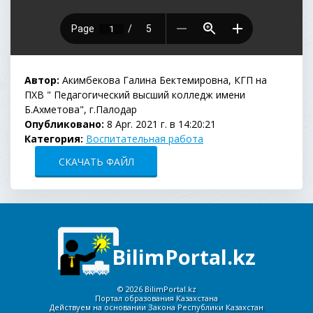
Автор:
Акимбекова Галина Бектемировна, КГП на
ПХВ " Педагогический высший колледж имени
Б.Ахметова", г.Палодар
Опубликовано:
8 Apr. 2021 г. в 14:20:21
Категория:
Воспитательная работа
СКАЧАТЬ ФАЙЛ
BilimPortal.kz
©
2026 BilimPortal.kz
Портал образования Казахстана
Действуем на основании Закона Республики Казахстан