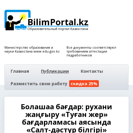
BilimPortal.kz
Образовательный портал Казахстана
Министерство образования и
Все документы соответствуют
науки Казахстана www.edu.gov.kz
требованиям аттестации
педработников
Главная
Публикации
Контакты
Разместить свою работу
скидка 25%
Болашаққа бағдар: рухани
жаңғыру «Туған жер»
бағдарламасы аясында
«Салт-дәстүр білгірі»