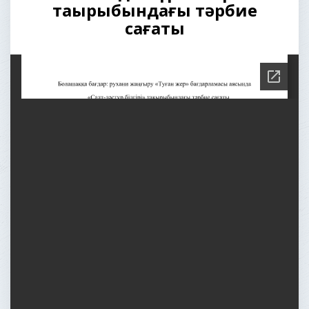
тақырыбындағы тәрбие
сағаты