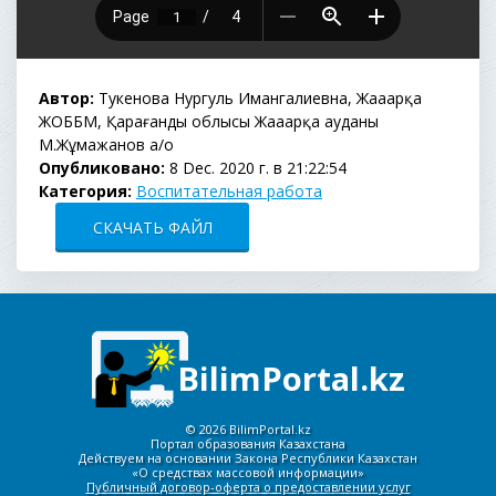
Автор:
Тукенова Нургуль Имангалиевна, Жаңаарқа
ЖОББМ, Қарағанды облысы Жаңаарқа ауданы
М.Жұмажанов а/о
Опубликовано:
8 Dec. 2020 г. в 21:22:54
Категория:
Воспитательная работа
СКАЧАТЬ ФАЙЛ
BilimPortal.kz
©
2026 BilimPortal.kz
Портал образования Казахстана
Действуем на основании Закона Республики Казахстан
«О средствах массовой информации»
Публичный договор-оферта о предоставлении услуг