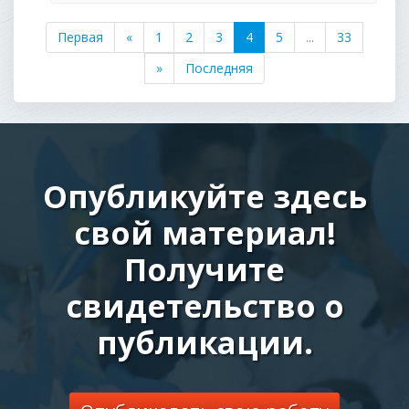
Первая
«
1
2
3
4
5
...
33
»
Последняя
Опубликуйте здесь
свой материал!
Получите
свидетельство о
публикации.