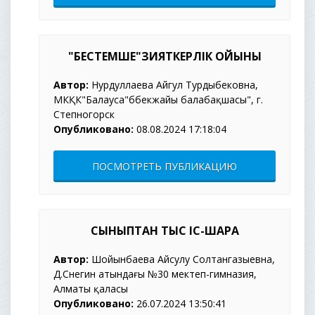
"БЕСТЕМШЕ"ЗИЯТКЕРЛІК ОЙЫНЫ
Автор:
Нурдуллаева Айгул Турдыбековна,
МКҚК"Балауса"бөбекжайы балабақшасы", г.
Степногорск
Опубликовано:
08.08.2024 17:18:04
ПОСМОТРЕТЬ ПУБЛИКАЦИЮ
СЫНЫПТАН ТЫС ІС-ШАРА
Автор:
Шойынбаева Айсулу Солтангазыевна,
Д.Снегин атындағы №30 мектеп-гимназия,
Алматы қаласы
Опубликовано:
26.07.2024 13:50:41