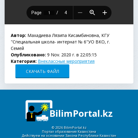
Автор:
Махадиева Лязипа Кисамбиновна, КГУ
"Специальная школа- интернат № 6"УО ВКО, г.
Семей
Опубликовано:
9 Nov. 2020 г. в 22:05:15
Категория:
Внеклассные мероприятия
СКАЧАТЬ ФАЙЛ
BilimPortal.kz
©
2026 BilimPortal.kz
Портал образования Казахстана
Действуем на основании Закона Республики Казахстан