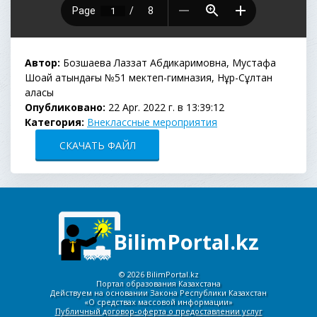
Автор:
Бозшаева Лаззат Абдикаримовна, Мустафа
Шоқай атындағы №51 мектеп-гимназия, Нұр-Сұлтан
қаласы
Опубликовано:
22 Apr. 2022 г. в 13:39:12
Категория:
Внеклассные мероприятия
СКАЧАТЬ ФАЙЛ
BilimPortal.kz
©
2026 BilimPortal.kz
Портал образования Казахстана
Действуем на основании Закона Республики Казахстан
«О средствах массовой информации»
Публичный договор-оферта о предоставлении услуг