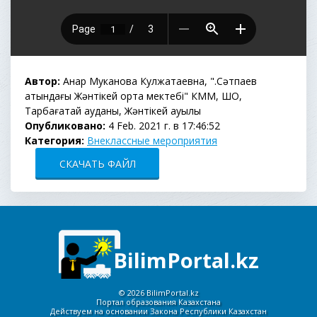
Автор:
Анар Муканова Кулжатаевна, "Қ.Сәтпаев
атындағы Жәнтікей орта мектебі" КММ, ШҚО,
Тарбағатай ауданы, Жәнтікей ауылы
Опубликовано:
4 Feb. 2021 г. в 17:46:52
Категория:
Внеклассные мероприятия
СКАЧАТЬ ФАЙЛ
BilimPortal.kz
©
2026 BilimPortal.kz
Портал образования Казахстана
Действуем на основании Закона Республики Казахстан