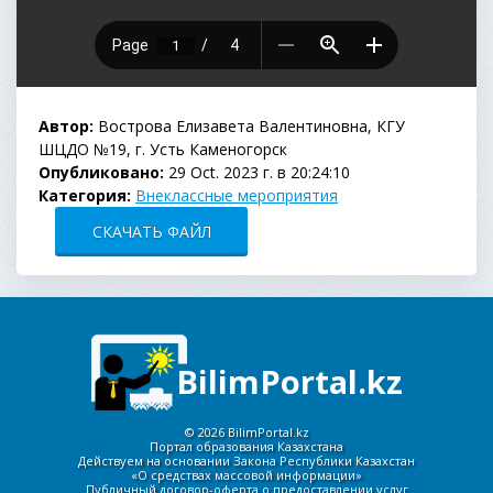
Автор:
Вострова Елизавета Валентиновна, КГУ
ШЦДО №19, г. Усть Каменогорск
Опубликовано:
29 Oct. 2023 г. в 20:24:10
Категория:
Внеклассные мероприятия
СКАЧАТЬ ФАЙЛ
BilimPortal.kz
©
2026 BilimPortal.kz
Портал образования Казахстана
Действуем на основании Закона Республики Казахстан
«О средствах массовой информации»
Публичный договор-оферта о предоставлении услуг