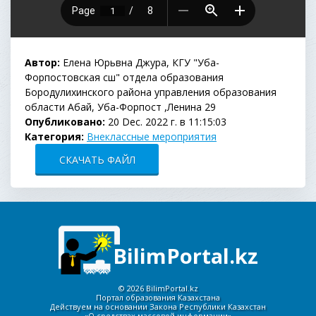
Автор:
Елена Юрьвна Джура, КГУ "Уба-
Форпостовская сш" отдела образования
Бородулихинского района управления образования
области Абай, Уба-Форпост ,Ленина 29
Опубликовано:
20 Dec. 2022 г. в 11:15:03
Категория:
Внеклассные мероприятия
СКАЧАТЬ ФАЙЛ
BilimPortal.kz
©
2026 BilimPortal.kz
Портал образования Казахстана
Действуем на основании Закона Республики Казахстан
«О средствах массовой информации»