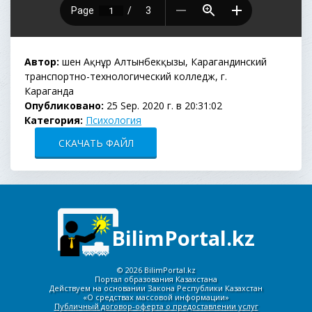
Автор:
Әшен Ақнұр Алтынбекқызы, Карагандинский
транспортно-технологический колледж, г.
Караганда
Опубликовано:
25 Sep. 2020 г. в 20:31:02
Категория:
Психология
СКАЧАТЬ ФАЙЛ
BilimPortal.kz
©
2026 BilimPortal.kz
Портал образования Казахстана
Действуем на основании Закона Республики Казахстан
«О средствах массовой информации»
Публичный договор-оферта о предоставлении услуг