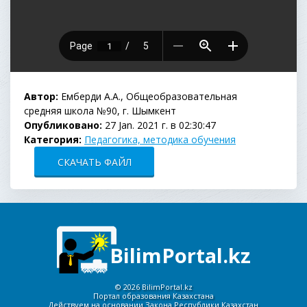
Автор:
Емберди А.А., Общеобразовательная
средняя школа №90, г. Шымкент
Опубликовано:
27 Jan. 2021 г. в 02:30:47
Категория:
Педагогика, методика обучения
СКАЧАТЬ ФАЙЛ
BilimPortal.kz
©
2026 BilimPortal.kz
Портал образования Казахстана
Действуем на основании Закона Республики Казахстан