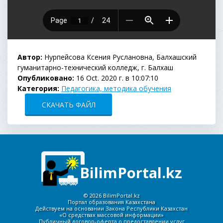
Автор:
Нурпейсова Ксения Руслановна, Балхашский
гуманитарно-технический колледж, г. Балхаш
Опубликовано:
16 Oct. 2020 г. в 10:07:10
Категория:
Педагогика, методика обучения
СКАЧАТЬ ФАЙЛ
BilimPortal.kz
©
2026 BilimPortal.kz
Портал образования Казахстана
Действуем на основании Закона Республики Казахстан
«О средствах массовой информации»
Публичный договор-оферта о предоставлении услуг