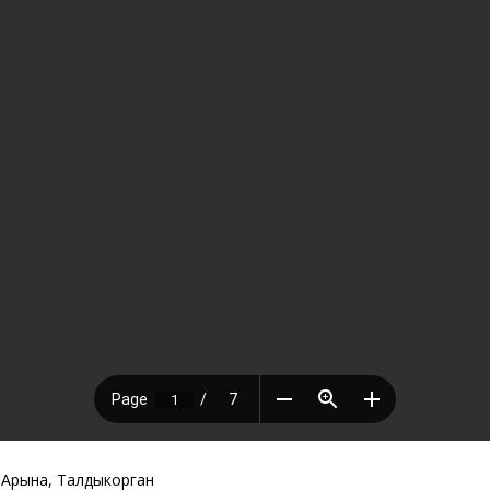
 Арына, Талдыкорган