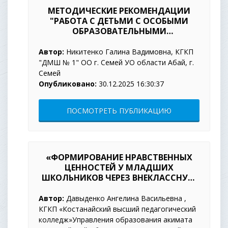
МЕТОДИЧЕСКИЕ РЕКОМЕНДАЦИИ
"РАБОТА С ДЕТЬМИ С ОСОБЫМИ
ОБРАЗОВАТЕЛЬНЫМИ
ПОТРЕБНОСТЯМИ" /ИЗ ОПЫТА
РАБОТЫ ПРЕПОДАВАТЕЛЯ//
Автор:
Никитенко Галина Вадимовна, КГКП
"ДМШ № 1" ОО г. Семей УО области Абай, г.
Семей
Опубликовано:
30.12.2025 16:30:37
ПОСМОТРЕТЬ ПУБЛИКАЦИЮ
«ФОРМИРОВАНИЕ НРАВСТВЕННЫХ
ЦЕННОСТЕЙ У МЛАДШИХ
ШКОЛЬНИКОВ ЧЕРЕЗ ВНЕКЛАССНУЮ
ДЕЯТЕЛЬНОСТЬ»
Автор:
Давыденко Ангелина Васильевна ,
КГКП «Костанайский высший педагогический
колледж»Управления образования акимата