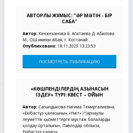
АВТОРЛЫҚ ЖҰМЫС: "ӘР МӘТІН - БІР
САБАҚ"
Автор:
Кенжеханова Б. Агитаева Д. Абилова
М., ОШ имени Абая, г. Костанай
Опубликовано:
18.11.2025 13:23:53
ПОСМОТРЕТЬ ПУБЛИКАЦИЮ
«КӨШПЕНДІЛЕРДІҢ ҚАЗЫНАСЫН
ІЗДЕУ» ТҮРІ: КВЕСТ – ОЙЫН
Автор:
Сагындыкова Нагима Темиргалиевна,
«Екібастұз қаласының «Үміт» арнаулы
әлеуметтік қызметтерге мұқтаж балаларды
қолдау орталығы», Павлодар облысы,
Екібастұз қаласы