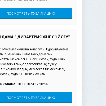
ПОСМОТРЕТЬ ПУБЛИКАЦИЮ
НДАМА " ДИЗАРТРИЯ ЖӘНЕ СӨЙЛЕУ"
:
Мухаметжанова Анаргуль Турсынбаевна ,
ты облысының Білім Басқармасы»
еттік мекемесінің Еңбекшіқазақ ауданының
сихологиялық-педагогикалық түзеу
ті" коммуналдық мемлекеттік мекемесі,
іқазақ ауданы. Шелек ауылы
иковано:
20.11.2024 12:50:54
ПОСМОТРЕТЬ ПУБЛИКАЦИЮ