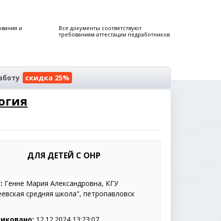
ования и
Все документы соответствуют
требованиям аттестации педработников
аботу
скидка 25%
огия
ДЛЯ ДЕТЕЙ С ОНР
:
Генне Мария Александровна, КГУ
евская средняя школа", петропавловск
иковано:
12.12.2024 13:23:07