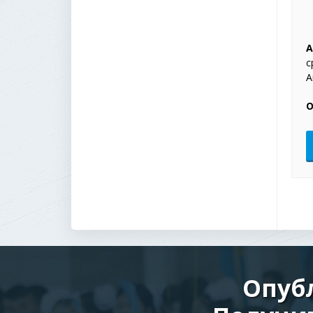
А
с
А
О
Опуб