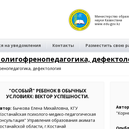
Министерство образ
науки Казахстана
www.edu.gov.kz
я на уведомления
Контакты
Разместить свою р
 олигофренопедагогика, дефектол
ренопедагогика, дефектология
"ОСОБЫЙ" РЕБЕНОК В ОБЫЧНЫХ
УСЛОВИЯХ: ВЕКТОР УСПЕШНОСТИ.
Автор
втор:
Бычкова Елена Михайловна, КГУ
"Корне
Костанайская психолого-медико-педагогическая
онсультация" Управления образования акимата
останайской области, г.Костанай
Опубл