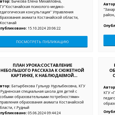
втор:
Бычкова Елена Михайловна,
Автор
ГУ"Костанайская психолого-медико-
"Захар
едагогическая консультация" Управления
район,
бразования акимата Костанайской области,
.Костанай
Опубл
публиковано:
15.10.2024 20:06:22
ПОСМОТРЕТЬ ПУБЛИКАЦИЮ
ПЛАН УРОКА:СОСТАВЛЕНИЕ
НЕБОЛЬШОГО РАССКАЗА К СЮЖЕТНОЙ
ОБ
КАРТИНКЕ, К НАБЛЮДАЕМОЙ
ЖИТЕЙСКОЙ СИТУАЦИИ.
втор:
Батырбекова Гульнур Нурлыбековна, КГУ
Автор
 Рудненская специальная школа для детей с
КГУ «
собыми образовательными потребностями»
педаг
правления образования акимата Костанайской
образ
бласти, г.Рудный
Опубл
публиковано:
05.06.2024 09:44:24