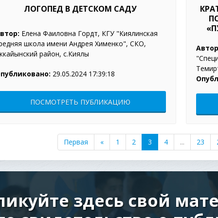
ЛОГОПЕД В ДЕТСКОМ САДУ
КРА
П
«П
втор:
Елена Фаиловна Гордт, КГУ "Киялинская
редняя школа имени Андрея Хименко", СКО,
Автор
ккайынский район, с.Киялы
"Специ
Темир
публиковано:
29.05.2024 17:39:18
Опубл
ПОСМОТРЕТЬ ПУБЛИКАЦИЮ
Первая
«
1
2
3
4
...
23
ликуйте здесь свой мате