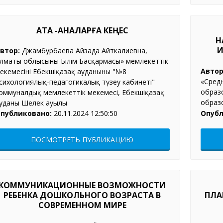
АТА -АНАЛАРҒА КЕҢЕС
Н
И
втор:
Джамбурбаева Айзада Айткалиевна,
лматы облысының Білім Басқармасы» мемлекеттік
Автор
екемесінің Еңбекшіқазақ ауданының "№8
«Сред
сихологиялық-педагогикалық түзеу кабинеті"
образ
оммуналдық мемлекеттік мекемесі, Еңбекшіқазақ
образо
уданы Шелек ауылы
Опубл
публиковано:
20.11.2024 12:50:50
ПОСМОТРЕТЬ ПУБЛИКАЦИЮ
КОММУНИКАЦИОННЫЕ ВОЗМОЖНОСТИ
РЕБЕНКА ДОШКОЛЬНОГО ВОЗРАСТА В
ПЛА
СОВРЕМЕННОМ МИРЕ