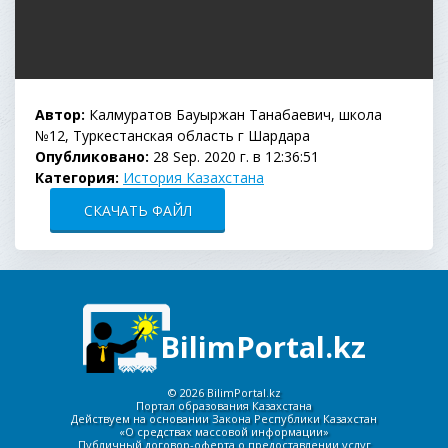
Автор:
Калмуратов Бауыржан Танабаевич, школа
№12, Туркестанская область г Шардара
Опубликовано:
28 Sep. 2020 г. в 12:36:51
Категория:
История Казахстана
СКАЧАТЬ ФАЙЛ
BilimPortal.kz
©
2026 BilimPortal.kz
Портал образования Казахстана
Действуем на основании Закона Республики Казахстан
«О средствах массовой информации»
Публичный договор-оферта о предоставлении услуг