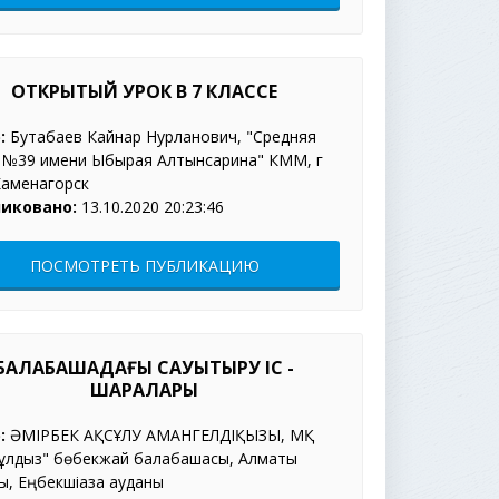
ОТКРЫТЫЙ УРОК В 7 КЛАССЕ
:
Бутабаев Кайнар Нурланович, "Средняя
 №39 имени Ыбырая Алтынсарина" КММ, г
Каменагорск
иковано:
13.10.2020 20:23:46
ПОСМОТРЕТЬ ПУБЛИКАЦИЮ
БАЛАБАҚШАДАҒЫ САУЫҚТЫРУ ІС -
ШАРАЛАРЫ
:
ӘМІРБЕК АҚСҰЛУ АМАНГЕЛДІҚЫЗЫ, МҚ
ұлдыз" бөбекжай балабақшасы, Алматы
, Еңбекшіқазақ ауданы