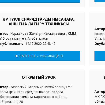
ӘР ТҮРЛІ СНАРЯДТАРДЫ НЫСАНАҒА,
ҚАШЫҚТЫҚҚА ЛАҚТЫРУ ТЕХНИКАСЫ
Автор
втор:
Нуржанова Жанагул Кенжетаевна , КММ
школа
15 орта мектеп, Ақтөбе қаласы
Усть-
публиковано:
14.10.2020 20:48:42
Опубл
ПОСМОТРЕТЬ ПУБЛИКАЦИЮ
ОТКРЫТЫЙ УРОК
втор:
Зазерский Владимир Михайлович, ГУ "
Автор
арамырзинская средняя школа" отдела
МК "Ж
бразования акимата Карасуского района,
облысы
абережная, 28