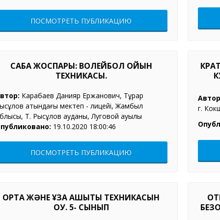
ПОСМОТРЕТЬ ПУБЛИКАЦИЮ
САБАҚ ЖОСПАРЫ: ВОЛЕЙБОЛ ОЙЫН
КРА
ТЕХНИКАСЫ.
К
втор:
Карабаев Данияр Ержанович, Тұрар
Автор
ысқұлов атындағы мектеп - лицейі, Жамбыл
г. Кок
блысы, Т. Рысқұлов ауданы, Луговой ауылы
Опубл
публиковано:
19.10.2020 18:00:46
ПОСМОТРЕТЬ ПУБЛИКАЦИЮ
OPТA ЖӘНE ҰЗAҚ ҚAШЫҚТЫҚ ТEХНИКACЫН
ОТ
OҚУ. 5- СЫНЫП
БЕЗ