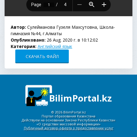
Автор:
Сулейманова Гузеля Махсутовна, Школа-
гимназия №44, г.Алматы
Опубликовано:
26 Aug. 2020 г. в 10:12:02
Категория:
Английский язык
СКАЧАТЬ ФАЙЛ
BilimPortal.kz
©
2026 BilimPortal.kz
Портал образования Казахстана
Действуем на основании Закона Республики Казахстан
«О средствах массовой информации»
Публичный договор-оферта о предоставлении услуг